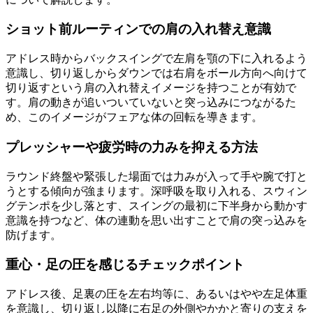
ショット前ルーティンでの肩の入れ替え意識
アドレス時からバックスイングで左肩を顎の下に入れるよう
意識し、切り返しからダウンでは右肩をボール方向へ向けて
切り返すという肩の入れ替えイメージを持つことが有効で
す。肩の動きが追いついていないと突っ込みにつながるた
め、このイメージがフェアな体の回転を導きます。
プレッシャーや疲労時の力みを抑える方法
ラウンド終盤や緊張した場面では力みが入って手や腕で打と
うとする傾向が強まります。深呼吸を取り入れる、スウィン
グテンポを少し落とす、スイングの最初に下半身から動かす
意識を持つなど、体の連動を思い出すことで肩の突っ込みを
防げます。
重心・足の圧を感じるチェックポイント
アドレス後、足裏の圧を左右均等に、あるいはやや左足体重
を意識し、切り返し以降に右足の外側やかかと寄りの支えを