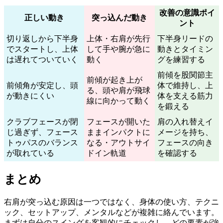
改善の意識ポイ
正しい動き
突っ込んだ動き
ント
切り返しから下半身
上体・右肩が先行
下半身リードの
でスタートし、上体
して手や腕が急に
動きとタイミン
は遅れてついていく
動く
グを練習する
前傾を股関節主
前傾が起き上が
前傾角が安定し、頭
体で維持し、上
る、頭や肩が飛球
が動きにくい
体を支える筋力
線に向かって動く
を鍛える
クラブフェースが閉
フェースが開いた
肩の入れ替えイ
じ過ぎず、フェース
ままインパクトに
メージを持ち、
トゥパスのバランス
なる・アウトサイ
フェースの向き
が取れている
ドイン軌道
を確認する
まとめ
右肩が突っ込む原因は一つではなく、身体の使い方、テクニ
ック、セットアップ、メンタルなどが複雑に絡んでいます。
まずは自分のスイングを客観的にチェックし、どの要素が強