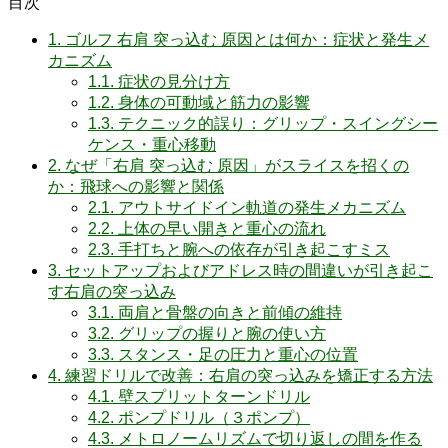
目次
1.
ゴルフ 右肩 突っ込む 原因とは何か：症状と発生メ
カニズム
1.1.
症状の見分け方
1.2.
身体の可動域と筋力の影響
1.3.
テクニック的誤り：グリップ・スイングシー
ケンス・重心移動
2.
なぜ「右肩 突っ込む 原因」がスライスを招くの
か：飛球への影響と関係
2.1.
アウトサイドイン軌道の発生メカニズム
2.2.
上体の早い開きと重心の流れ
2.3.
手打ちと腕への依存が引き起こすミス
3.
セットアップおよびアドレス時の間違いが引き起こ
す右肩の突っ込み
3.1.
両肩と骨盤の向きと前傾の維持
3.2.
グリップの握りと腕の使い方
3.3.
スタンス・足の圧力と重心の位置
4.
練習ドリルで改善：右肩の突っ込みを矯正する方法
4.1.
壁スプリットターンドリル
4.2.
ポンプドリル（３ポンプ）
4.3.
メトロノームリズムで切り返しの間を作る