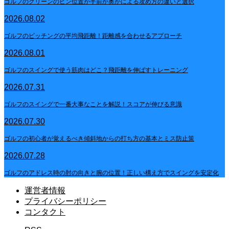
ゴルフのグリーンのピン位置が手前か奥かによる攻め方の違いと選択
2026.08.02
ゴルフのピッチングの平均飛距離！距離感を合わせるアプローチ
2026.08.01
ゴルフのスイングで使う筋肉はどこ？飛距離を伸ばすトレーニング
2026.07.31
ゴルフのスイングで一番大事なことを解説！スコアが伸びる意識
2026.07.30
ゴルフの初心者が覚えるべき傾斜地からの打ち方の基本とミス防止策
2026.07.28
ゴルフのアドレス時の肘の向きと腕の位置！正しい構え方でスイングを安定化
運営者情報
プライバシーポリシー
コンタクト