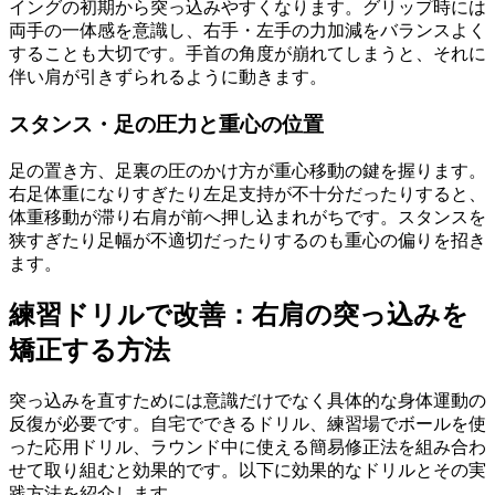
イングの初期から突っ込みやすくなります。グリップ時には
両手の一体感を意識し、右手・左手の力加減をバランスよく
することも大切です。手首の角度が崩れてしまうと、それに
伴い肩が引きずられるように動きます。
スタンス・足の圧力と重心の位置
足の置き方、足裏の圧のかけ方が重心移動の鍵を握ります。
右足体重になりすぎたり左足支持が不十分だったりすると、
体重移動が滞り右肩が前へ押し込まれがちです。スタンスを
狭すぎたり足幅が不適切だったりするのも重心の偏りを招き
ます。
練習ドリルで改善：右肩の突っ込みを
矯正する方法
突っ込みを直すためには意識だけでなく具体的な身体運動の
反復が必要です。自宅でできるドリル、練習場でボールを使
った応用ドリル、ラウンド中に使える簡易修正法を組み合わ
せて取り組むと効果的です。以下に効果的なドリルとその実
践方法を紹介します。