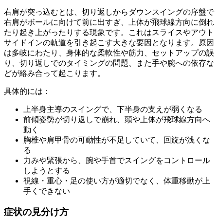
右肩が突っ込むとは、切り返しからダウンスイングの序盤で
右肩がボールに向けて前に出すぎ、上体が飛球線方向に倒れ
たり起き上がったりする現象です。これはスライスやアウト
サイドインの軌道を引き起こす大きな要因となります。原因
は多岐にわたり、身体的な柔軟性や筋力、セットアップの誤
り、切り返しでのタイミングの問題、また手や腕への依存な
どが絡み合って起こります。
具体的には：
上半身主導のスイングで、下半身の支えが弱くなる
前傾姿勢が切り返しで崩れ、頭や上体が飛球線方向へ
動く
胸椎や肩甲骨の可動性が不足していて、回旋が浅くな
る
力みや緊張から、腕や手首でスイングをコントロール
しようとする
視線・重心・足の使い方が適切でなく、体重移動が上
手くできない
症状の見分け方