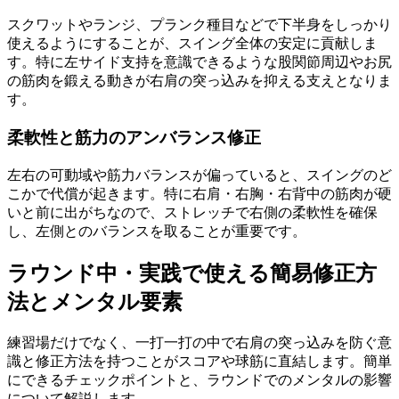
スクワットやランジ、プランク種目などで下半身をしっかり
使えるようにすることが、スイング全体の安定に貢献しま
す。特に左サイド支持を意識できるような股関節周辺やお尻
の筋肉を鍛える動きが右肩の突っ込みを抑える支えとなりま
す。
柔軟性と筋力のアンバランス修正
左右の可動域や筋力バランスが偏っていると、スイングのど
こかで代償が起きます。特に右肩・右胸・右背中の筋肉が硬
いと前に出がちなので、ストレッチで右側の柔軟性を確保
し、左側とのバランスを取ることが重要です。
ラウンド中・実践で使える簡易修正方
法とメンタル要素
練習場だけでなく、一打一打の中で右肩の突っ込みを防ぐ意
識と修正方法を持つことがスコアや球筋に直結します。簡単
にできるチェックポイントと、ラウンドでのメンタルの影響
について解説します。