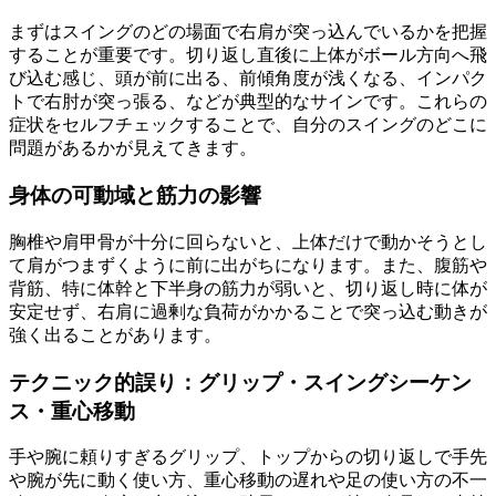
まずはスイングのどの場面で右肩が突っ込んでいるかを把握
することが重要です。切り返し直後に上体がボール方向へ飛
び込む感じ、頭が前に出る、前傾角度が浅くなる、インパク
トで右肘が突っ張る、などが典型的なサインです。これらの
症状をセルフチェックすることで、自分のスイングのどこに
問題があるかが見えてきます。
身体の可動域と筋力の影響
胸椎や肩甲骨が十分に回らないと、上体だけで動かそうとし
て肩がつまずくように前に出がちになります。また、腹筋や
背筋、特に体幹と下半身の筋力が弱いと、切り返し時に体が
安定せず、右肩に過剰な負荷がかかることで突っ込む動きが
強く出ることがあります。
テクニック的誤り：グリップ・スイングシーケン
ス・重心移動
手や腕に頼りすぎるグリップ、トップからの切り返しで手先
や腕が先に動く使い方、重心移動の遅れや足の使い方の不一