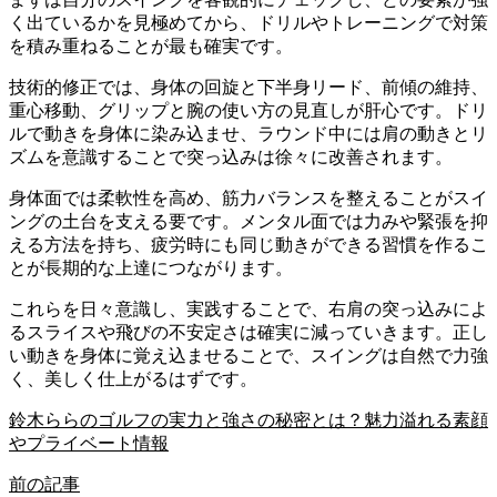
く出ているかを見極めてから、ドリルやトレーニングで対策
を積み重ねることが最も確実です。
技術的修正では、身体の回旋と下半身リード、前傾の維持、
重心移動、グリップと腕の使い方の見直しが肝心です。ドリ
ルで動きを身体に染み込ませ、ラウンド中には肩の動きとリ
ズムを意識することで突っ込みは徐々に改善されます。
身体面では柔軟性を高め、筋力バランスを整えることがスイ
ングの土台を支える要です。メンタル面では力みや緊張を抑
える方法を持ち、疲労時にも同じ動きができる習慣を作るこ
とが長期的な上達につながります。
これらを日々意識し、実践することで、右肩の突っ込みによ
るスライスや飛びの不安定さは確実に減っていきます。正し
い動きを身体に覚え込ませることで、スイングは自然で力強
く、美しく仕上がるはずです。
鈴木ららのゴルフの実力と強さの秘密とは？魅力溢れる素顔
やプライベート情報
前の記事