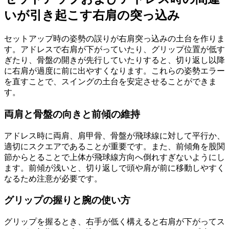
いが引き起こす右肩の突っ込み
セットアップ時の姿勢の誤りが右肩突っ込みの土台を作りま
す。アドレスで右肩が下がっていたり、グリップ位置が低す
ぎたり、骨盤の開きが先行していたりすると、切り返し以降
に右肩が過度に前に出やすくなります。これらの姿勢エラー
を直すことで、スイングの土台を安定させることができま
す。
両肩と骨盤の向きと前傾の維持
アドレス時に両肩、肩甲骨、骨盤が飛球線に対して平行か、
適切にスクエアであることが重要です。また、前傾角を股関
節からとることで上体が飛球線方向へ倒れすぎないようにし
ます。前傾が浅いと、切り返しで頭や肩が前に移動しやすく
なるため注意が必要です。
グリップの握りと腕の使い方
グリップを握るとき、右手が低く構えると右肩が下がってス