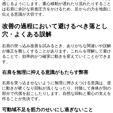
感じるようにします。重心移動が遅れたり流れたりすること
は右肩に余計な前進圧力をかけるため、足からの力を地面に
伝える意識が大切です。
改善の過程において避けるべき落とし
穴・よくある誤解
右肩の突っ込み改善を試みるとき、ありがちな間違いや誤解
が修正を難しくすることがあります。これらを理解して避け
ることで、効率的かつ確実に動きを変えていくことができま
す。
右肩を無理に抑える意識がもたらす弊害
右肩を突っ込ませないように無理に押さえつける意識は、逆
に動きが硬くなり回転が浅くなったり、付随して身体が別の
部分で代償を起こしたりします。自然な回転と重心の支えを
作ることが先決です。
可動域不足を筋力のせいにし過ぎないこと