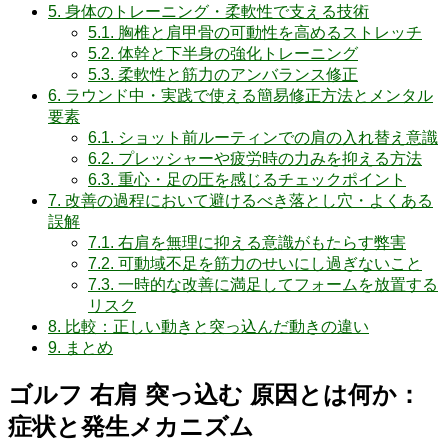
5.
身体のトレーニング・柔軟性で支える技術
5.1.
胸椎と肩甲骨の可動性を高めるストレッチ
5.2.
体幹と下半身の強化トレーニング
5.3.
柔軟性と筋力のアンバランス修正
6.
ラウンド中・実践で使える簡易修正方法とメンタル
要素
6.1.
ショット前ルーティンでの肩の入れ替え意識
6.2.
プレッシャーや疲労時の力みを抑える方法
6.3.
重心・足の圧を感じるチェックポイント
7.
改善の過程において避けるべき落とし穴・よくある
誤解
7.1.
右肩を無理に抑える意識がもたらす弊害
7.2.
可動域不足を筋力のせいにし過ぎないこと
7.3.
一時的な改善に満足してフォームを放置する
リスク
8.
比較：正しい動きと突っ込んだ動きの違い
9.
まとめ
ゴルフ 右肩 突っ込む 原因とは何か：
症状と発生メカニズム