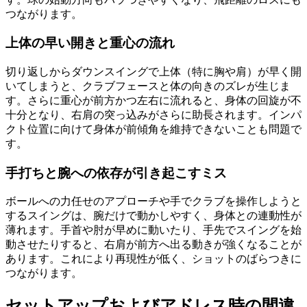
つながります。
上体の早い開きと重心の流れ
切り返しからダウンスイングで上体（特に胸や肩）が早く開
いてしまうと、クラブフェースと体の向きのズレが生じま
す。さらに重心が前方かつ左右に流れると、身体の回旋が不
十分となり、右肩の突っ込みがさらに助長されます。インパ
クト位置に向けて身体が前傾角を維持できないことも問題で
す。
手打ちと腕への依存が引き起こすミス
ボールへの力任せのアプローチや手でクラブを操作しようと
するスイングは、腕だけで動かしやすく、身体との連動性が
薄れます。手首や肘が早めに動いたり、手先でスイングを始
動させたりすると、右肩が前方へ出る動きが強くなることが
あります。これにより再現性が低く、ショットのばらつきに
つながります。
セットアップおよびアドレス時の間違