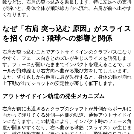
致などは、右肩の突っ込みを助長します。特に左足への支持
が弱いと、身体全体が飛球線方向へ流れ、右肩が前へ出やす
くなります。
なぜ「右肩 突っ込む 原因」がスライス
を招くのか：飛球への影響と関係
右肩が突っ込むことでアウトサイドインのクラブパスになり
やすく、フェース向きとのズレが生じスライスを誘発しま
す。フェースが開いたままでインパクトを迎えることで、ボ
ールが飛球線より右方向へ曲がる飛び方をしてしまいます。
また、切り返しから過度に肩が先行すると、身体の軸が崩れ
上下動が出てショットの安定性が著しく低下します。
アウトサイドイン軌道の発生メカニズム
右肩が前に出過ぎるとクラブのシャフトが外側からボールに
向かって降りてくる外側―内側の軌道、通称アウトサイドイ
ンになります。この軌道により、インパクト時のフェース角
度が開きやすくなり、右へ曲がる球筋（スライス）が生じま
す。球の始動方向もバラつきやすくなり、飛距離のロスにも