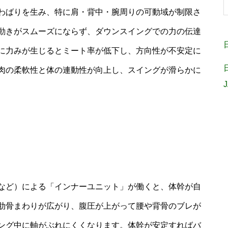
わばりを生み、特に肩・背中・腕周りの可動域が制限さ
動きがスムーズにならず、ダウンスイングでの力の伝達
に力みが生じるとミート率が低下し、方向性が不安定に
肉の柔軟性と体の連動性が向上し、スイングが滑らかに
など）による「インナーユニット」が働くと、体幹が自
肋骨まわりが広がり、腹圧が上がって腰や背骨のブレが
ング中に軸がぶれにくくなります。体幹が安定すればバ