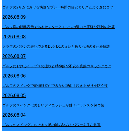
ゴルフの2サムにおける快適なプレー時間の目安とリズムよく進むコツ
2026.08.09
ゴルフ場の距離表示であるセンターとエッジの違いと正確な距離の計算
2026.08.08
クラブのバランス表記であるD0とD1の違いと振り心地の変化を解説
2026.08.07
ゴルフにおけるイップスの症状と精神的な不安を克服のきっかけとは
2026.08.06
ゴルフのスイングで前傾維持ができない理由！起き上がりを防ぐ技
2026.08.05
ゴルフのスイングは美しいフィニッシュが鍵！バランスを保つ技
2026.08.04
ゴルフのスイングにおける左足の踏み込み！パワーを生む足裏