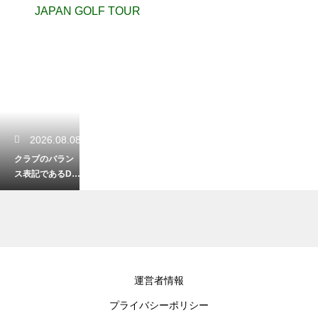
JAPAN GOLF TOUR
2026.08.08
クラブのバラン
ス表記であるD0
とD1の違いと振
り心地の変化を
解説
2026.08.07
運営者情報
ゴルフにおける
プライバシーポリシー
イップスの症状