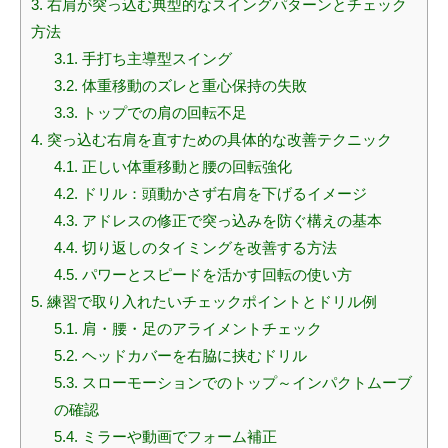
3.
右肩が突っ込む典型的なスイングパターンとチェック
方法
3.1.
手打ち主導型スイング
3.2.
体重移動のズレと重心保持の失敗
3.3.
トップでの肩の回転不足
4.
突っ込む右肩を直すための具体的な改善テクニック
4.1.
正しい体重移動と腰の回転強化
4.2.
ドリル：頭動かさず右肩を下げるイメージ
4.3.
アドレスの修正で突っ込みを防ぐ構えの基本
4.4.
切り返しのタイミングを改善する方法
4.5.
パワーとスピードを活かす回転の使い方
5.
練習で取り入れたいチェックポイントとドリル例
5.1.
肩・腰・足のアライメントチェック
5.2.
ヘッドカバーを右脇に挟むドリル
5.3.
スローモーションでのトップ～インパクトムーブ
の確認
5.4.
ミラーや動画でフォーム補正