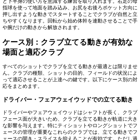
ど下半身の使い方を意識する練習を取り入れます。右足の母
指球を使って地面を踏み込み、お尻を右後ろポケット方向に
押し出すような動きでスタートすることでクラブが自然と立
ちやすくなります。回転から始め体幹を連動させることで手
や腕だけの動きから解放されます。
ケース別：クラブ立てる動きが有効な
場面と適応クラブ
すべてのショットでクラブを立てる動きが最適とは限りませ
ん。クラブの種類、ショットの目的、フィールドの状況によ
って適応させることが上達への鍵です。以下にケース別の対
応をまとめます。
ドライバー・フェアウェイウッドでの立てる動き
ドライバーやフェアウェイウッドはシャフトが長く、クラブ
フェース面が大きいため、クラブを立てる動きが軌道に大き
な影響を与えます。特にティショットやロングショットでフ
ェースの管理が重要なこれらのクラブでは、立てる動きでフ
ェースの開き・スライスを抑えることが有効です。ただし過