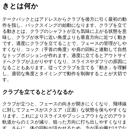
きとは何か
テークバックとはアドレスからクラブを後方に引く最初の動
作を指し、バックスイングの始動になります。クラブを立て
る動きとは、クラブのシャフトが立ち気味に上がる状態を意
味し、クラブが水平に近い角度よりも垂直方向に近づく動き
です。適度にクラブを立てることで、フェースの管理がしや
すくなり、コック（手首の角度）や肩の回転と連動して自然
なトップポジションが作れます。過度に立てるとアウトサイ
ドへクラブが上がりやすくなり、スライスやダフリの原因に
なることもあります。従ってクラブを立てる「動き」を理解
し、適切な角度とタイミングで動作を制御することが大切で
す。
クラブを立てるとどうなるか
クラブが立つと、フェースの向きが開きにくくなり、飛球線
に対してフェースがスクエア（正面）な状態を保ちやすくな
ります。これによりスライスやプッシュアウトなどのアウト
軌道からのミスが減り、狙った方向に打ち出しやすくなりま
す。さらに、体の回転が活かせるため、力が手や腕だけでな