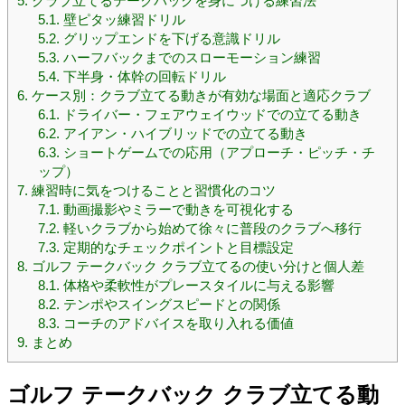
5.
クラブ立てるテークバックを身につける練習法
5.1.
壁ピタッ練習ドリル
5.2.
グリップエンドを下げる意識ドリル
5.3.
ハーフバックまでのスローモーション練習
5.4.
下半身・体幹の回転ドリル
6.
ケース別：クラブ立てる動きが有効な場面と適応クラブ
6.1.
ドライバー・フェアウェイウッドでの立てる動き
6.2.
アイアン・ハイブリッドでの立てる動き
6.3.
ショートゲームでの応用（アプローチ・ピッチ・チ
ップ）
7.
練習時に気をつけることと習慣化のコツ
7.1.
動画撮影やミラーで動きを可視化する
7.2.
軽いクラブから始めて徐々に普段のクラブへ移行
7.3.
定期的なチェックポイントと目標設定
8.
ゴルフ テークバック クラブ立てるの使い分けと個人差
8.1.
体格や柔軟性がプレースタイルに与える影響
8.2.
テンポやスイングスピードとの関係
8.3.
コーチのアドバイスを取り入れる価値
9.
まとめ
ゴルフ テークバック クラブ立てる動