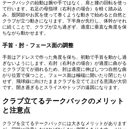
テークバックの始動は腕や手ではなく、肩と腰の回転を使っ
て行います。右足の母指球（右利きの場合）を軽く踏み込
み、股関節やお尻を使って巻くような動きで始めると自然と
クラブが立つ動きになります。下半身が先行し、体幹がそれ
に続くことで、クラブが立ち過ぎず、適度に垂直な角度を保
ちながら動かせます。
手首・肘・フェース面の調整
手首はアドレスで作った角度を保ち、初動で手首を動かし過
ぎないようにします。右肘（右利きの場合）が過度に曲がる
とクラブ立てが崩れるため、肘は適度に伸ばしつつ自然な曲
がり位置で保つこと。フェース面は極端に開いたり閉じたり
せず、飛球線に向けたままクラブを立てて上げる意識が大切
です。開き過ぎるとスライスやトップの遠因になります。
クラブ立てるテークバックのメリット
と注意点
クラブを立てるテークバックには大きなメリットがあります