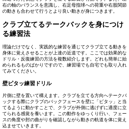
右の軸のバランスを意識し、右足母指球への荷重や右股関節
の動きも合わせて行うとより良い動きが身につきます。
クラブ立てるテークバックを身につけ
る練習法
理論だけでなく、実践的な練習を通じてクラブ立てる動きを
身体に覚えさせることが上達の近道です。ここでは効果的な
ドリル・反復練習の方法を複数紹介します。どれも簡単に始
められるものばかりですので、練習場でも自宅でも取り入れ
てみてください。
壁ピタッ練習ドリル
片側に壁を置いて構えます。クラブを立てる方向へテークバ
ックする際にクラブのバックフェースを壁に「ピタッ」と当
てるように動かすことで、クラブが外側に逃げずに適度に立
てられる感覚を養います。この動作をゆっくり行い、フェー
スの角度や肘の曲がりを確認しながら動きの軌道を体に覚え
込ませていきます。