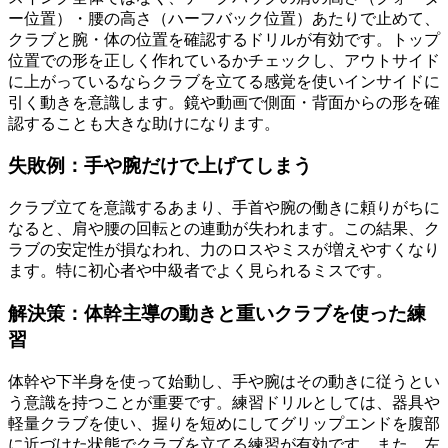
ー位置）・腰の高さ（ハーフバック位置）あたりで止めて、
クラブと腕・体の位置を確認するドリルが有効です。トップ
位置での形を正しく作れているかチェックし、アウトサイド
に上がっているならクラブを立てる感覚を使いインサイドに
引く動きを意識します。鏡や動画で側面・背面からの形を確
認することも大きな助けになります。
失敗例：手や腕だけで上げてしまう
クラブ立てを意識するあまり、手首や腕の働きに頼りがちに
なると、肩や腰の回転との連動が失われます。この結果、ク
ラブの安定性が損なわれ、力のロスやミスが増えやすくなり
ます。特に初心者や中級者でよく見られるミスです。
解決策：体幹主導の動きと重いクラブを使った練
習
体幹や下半身を使って始動し、手や腕はその動きに従うとい
う意識を持つことが重要です。練習ドリルとしては、器具や
軽量クラブを使い、握りを短めにしてグリップエンドを腹部
に近づけた状態でクラブを立てる練習が有効です。また、左