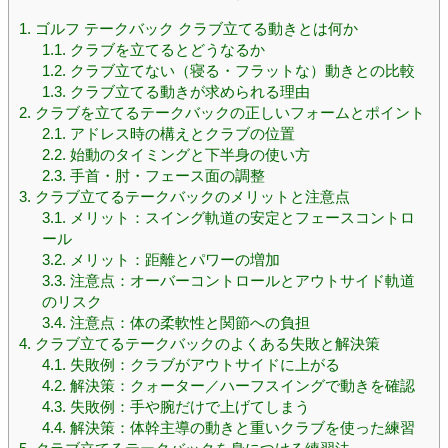
1.
ゴルフ テークバック クラブ立てる動きとは何か
1.1.
クラブを立てるとどうなるか
1.2.
クラブ立てない（寝る・フラットな）動きとの比較
1.3.
クラブ立てる動きが求められる理由
2.
クラブを立てるテークバックの正しいフォームとポイント
2.1.
アドレス時の構えとクラブの位置
2.2.
始動のタイミングと下半身の使い方
2.3.
手首・肘・フェース面の調整
3.
クラブ立てるテークバックのメリットと注意点
3.1.
メリット：スイング軌道の安定とフェースコントロ
ール
3.2.
メリット：距離とパワーの増加
3.3.
注意点：オーバーコントロールとアウトサイド軌道
のリスク
3.4.
注意点：体の柔軟性と関節への負担
4.
クラブ立てるテークバックのよくある失敗と解決策
4.1.
失敗例：クラブがアウトサイドに上がる
4.2.
解決策：クォーター／ハーフスイングで動きを確認
4.3.
失敗例：手や腕だけで上げてしまう
4.4.
解決策：体幹主導の動きと重いクラブを使った練習