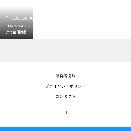
2026.08.06
ゴルフのスイン
グで前傾維持が
できない理由！
起き上がりを防
ぐ技
2026.08.05
運営者情報
ゴルフのスイン
プライバシーポリシー
グは美しいフィ
ニッシュが鍵！
コンタクト
バランスを保つ
技
2026.08.04