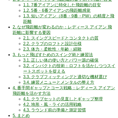
1.1.
7番アイアンに特化した飛距離の目安
1.2.
5番・6番アイアンの飛距離感覚
1.3.
短いアイアン（8番・9番・PW）の精度と飛
距離
2.
なぜ飛距離が変わるのか：レディース アイアン 飛
距離に影響する要因
2.1.
スイングスピードとコンタクトの質
2.2.
クラブのロフトと設計仕様
2.3.
体力・柔軟性・年齢・経験
3.
もっと飛ばすためのスイング術と練習法
3.1.
正しい体の使い方とパワー源の確保
3.2.
インパクトの技術：ロフトを活かしつつスイ
ートスポットを捉える
3.3.
クラブフィッティングと適切な機材選び
3.4.
練習メニューとメンタルの整え方
4.
番手間ギャップとコース戦略：レディース アイアン
飛距離を活かす方法
4.1.
クラブセットの見直しとギャップ整理
4.2.
地形・風・ライの活用戦略
4.3.
ラウンド前の準備と測定習慣
5.
まとめ