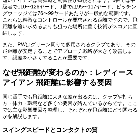
短いアイアンは高弾道と制御性が重視されます。8番では中
級者で110〜126ヤード、9番では95〜117ヤード、ピッチン
グウェッジでは76〜99ヤードあたりが一般的な範囲です。
これらは精微なコントロールが要求される距離ですので、飛
距離を追い求めるよりも狙った場所に置く技術がスコアに直
結します。
また、PWはグリーン周りで多用されるクラブであり、その
飛距離が安定することでアプローチ戦略が大きく改善しま
す。誤差を小さくすることが重要です。
なぜ飛距離が変わるのか：レディース
アイアン 飛距離に影響する要因
同じ番手でも飛距離に大きな差が出るのは、クラブや打ち
方・体力・環境など多くの要因が絡んでいるからです。ここ
では主な影響要因を整理し、それぞれが飛距離にどう関わる
かを解説します。
スイングスピードとコンタクトの質