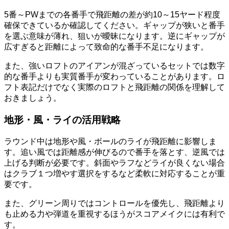
5番～PWまでの各番手で飛距離の差が約10～15ヤード程度
確保できているか確認してください。ギャップが狭いと番手
を選ぶ意味が薄れ、狙いが曖昧になります。逆にギャップが
広すぎると距離によって致命的な番手不足になります。
また、強いロフトのアイアンが混ざっているセットでは数字
的な番手よりも実質番手が変わっていることがあります。ロ
フト表記だけでなく実際のロフトと飛距離の関係を理解して
おきましょう。
地形・風・ライの活用戦略
ラウンド中は地形や風・ボールのライが飛距離に影響しま
す。追い風では距離感が伸びるので番手を落とす、逆風では
上げる判断が必要です。斜面やラフなどライが良くない場合
はクラブ１つ増やす選択をするなど柔軟に対応することが重
要です。
また、グリーン周りではコントロールを優先し、飛距離より
も止める力や弾道を重視するほうがスコアメイクには有利で
す。