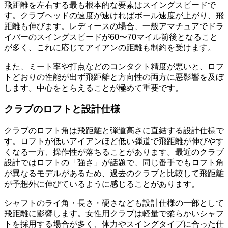
飛距離を左右する最も根本的な要素はスイングスピードで
す。クラブヘッドの速度が速ければボール速度が上がり、飛
距離も伸びます。レディースの場合、一般アマチュアでドラ
イバーのスイングスピードが60〜70マイル前後となること
が多く、これに応じてアイアンの距離も制約を受けます。
また、ミート率や打点などのコンタクト精度が悪いと、ロフ
トどおりの性能が出ず飛距離と方向性の両方に悪影響を及ぼ
します。中心をとらえることが極めて重要です。
クラブのロフトと設計仕様
クラブのロフト角は飛距離と弾道高さに直結する設計仕様で
す。ロフトが低いアイアンほど低い弾道で飛距離が伸びやす
くなる一方、操作性が落ちることがあります。最近のクラブ
設計ではロフトの「強さ」が話題で、同じ番手でもロフト角
が異なるモデルがあるため、過去のクラブと比較して飛距離
が予想外に伸びているように感じることがあります。
シャフトのライ角・長さ・硬さなども設計仕様の一部として
飛距離に影響します。女性用クラブは軽量で柔らかいシャフ
トを採用する場合が多く、体力やスイングタイプに合った仕