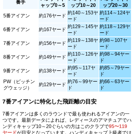
番手
ャップ0～5
ップ10～20
ップ20～30
約140～153ヤ
約114～124ヤ
5番アイアン
約176ヤード
ード
ード
約129～145ヤ
約118～129ヤ
6番アイアン
約167ヤード
ード
ード
約119～138ヤ
約98～107ヤ
7番アイアン
約156ヤード
ード
ード
約110～126ヤ
約98～94ヤー
8番アイアン
約149ヤード
ード
ド
約95～117ヤ
約85～79ヤー
9番アイアン
約138ヤード
ード
ド
PW（ピッチン
約76～99ヤー
約66～63ヤー
約129ヤード
グウェッジ）
ド
ド
7番アイアンに特化した飛距離の目安
7番アイアンは多くのラウンドで最も使われるアイアンの一
つです。最新データによれば、レディースのアマチュアでハ
ンディキャップ10～20ぐらいの方はこのクラブで
95〜119
ヤード
が目安となっています。ハンディキャップ上級者では