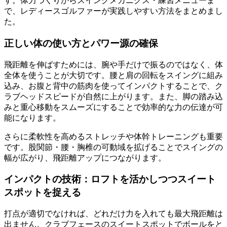
す。体力づくりからスイングメカニクス・練習メニューま
で、レディースゴルファーが実践しやすい方法をまとめまし
た。
正しい体の使い方とパワー源の確保
飛距離を伸ばすためには、腕や手だけで振るのではなく、体
全体を使うことが大切です。腰と肩の回転をスイングに組み
込み、お腹と背中の筋肉を使ってインパクトすることで、ク
ラブヘッドスピードが自然に上がります。また、脚の踏み込
みと重心移動をスムーズにすることで効率的な力の伝達が可
能になります。
さらに柔軟性を高めるストレッチや体幹トレーニングも重要
です。股関節・腰・胸椎の可動域を拡げることでスイングの
幅が広がり、飛距離アップにつながります。
インパクトの技術：ロフトを活かしつつスイート
スポットを捉える
打点が適切でなければ、どれだけ力を入れても最大飛距離は
出ません。クラブフェースのスイートスポットでボールをと