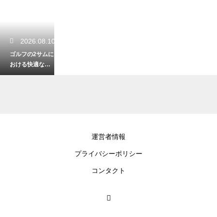
2026.08.10
ゴルフの2サムに
おける快適なプ
レー時間の目安
とリズムよく進
むコツ
2026.08.09
運営者情報
ゴルフ場の距離
プライバシーポリシー
表示であるセン
ターとエッジの
コンタクト
違いと正確な距
離の計算