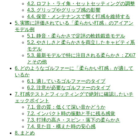
4.2.
ロフト・ライ角・セットセッティングの調整
4.3.
グリップやグリップ感の影響
4.4.
保管・メンテナンスで響く打感を維持する
5.
実際に評価されている「柔らかい打感」のアイアン
モデル例
5.1.
静音・柔らかさで定評の軟鉄鍛造モデル
5.2.
やさしさと柔らかさを両立したキャビティ系
モデル
5.3.
最新モデルで特に注目される柔らかさ：ZXi7
とその他
6.
どのようなゴルファーに「柔らかい打感」が適して
いるか
6.1.
適しているゴルファーのタイプ
6.2.
注意が必要なゴルファーのタイプ
7.
打感テストとフィッティングで絶対に確認したいチ
ェックポイント
7.1.
音の質：低くて深い音かどうか
7.2.
インパクト時の振動と手に残る感覚
7.3.
打球の高さ・スピン・落下の柔らかさ
7.4.
見た目・構えた時の安心感
8.
まとめ