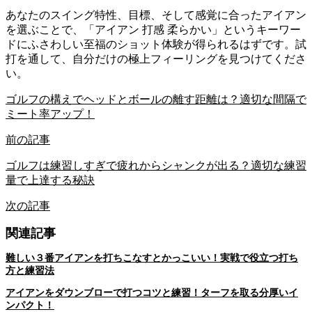
あなたのスイング特性、目標、そして感覚に合ったアイアン
を選ぶことで、「アイアン 打感 柔らかい」というキーワー
ドにふさわしい至福のショット体験が得られるはずです。試
打を通して、自分だけの極上フィーリングを見つけてくださ
い。
ゴルフの構えでヘッドとボールの離す距離は？適切な間隔で
ミート率アップ！
前の記事
ゴルフは練習しすぎで疲れからシャンクが出る？適切な練習
量で上達する秘訣
次の記事
関連記事
難しい３番アイアンを打ちこなすとかっこいい！実戦で役立つ打ち
方と練習法
アイアンをダウンブローで打つコツと練習！ターフを取る分厚いイ
ンパクト！