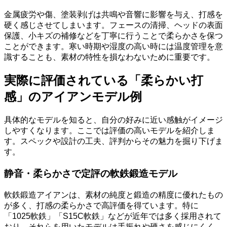
金属疲労や傷、塗装剥げは共鳴や音響に影響を与え、打感を
硬く感じさせてしまいます。フェースの清掃、ヘッドの表面
保護、小キズの補修などを丁寧に行うことで柔らかさを保つ
ことができます。寒い時期や湿度の高い時には温度管理を意
識することも、素材の特性を損なわないために重要です。
実際に評価されている「柔らかい打
感」のアイアンモデル例
具体的なモデルを知ると、自分の好みに近い感触がイメージ
しやすくなります。ここでは評価の高いモデルを紹介しま
す。スペックや設計の工夫、評判からその魅力を掘り下げま
す。
静音・柔らかさで定評の軟鉄鍛造モデル
軟鉄鍛造アイアンは、素材の純度と鍛造の精度に優れたもの
が多く、打感の柔らかさで高評価を得ています。特に
「1025軟鉄」「S15C軟鉄」などが近年では多く採用されて
おり、それらを用いたモデルは手振れや硬さを感じにくく、