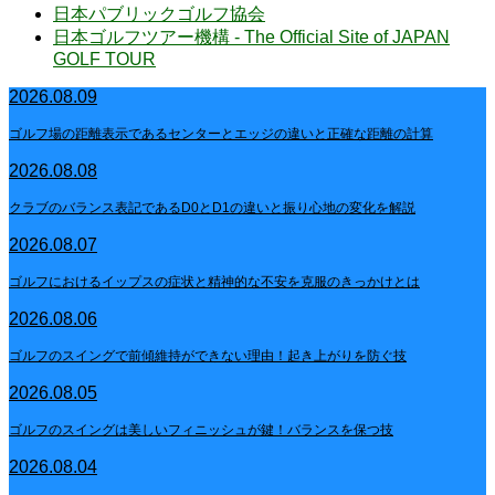
日本パブリックゴルフ協会
日本ゴルフツアー機構 - The Official Site of JAPAN
GOLF TOUR
2026.08.09
ゴルフ場の距離表示であるセンターとエッジの違いと正確な距離の計算
2026.08.08
クラブのバランス表記であるD0とD1の違いと振り心地の変化を解説
2026.08.07
ゴルフにおけるイップスの症状と精神的な不安を克服のきっかけとは
2026.08.06
ゴルフのスイングで前傾維持ができない理由！起き上がりを防ぐ技
2026.08.05
ゴルフのスイングは美しいフィニッシュが鍵！バランスを保つ技
2026.08.04