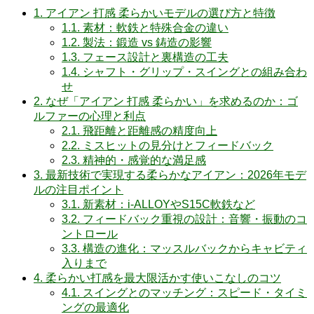
1.
アイアン 打感 柔らかいモデルの選び方と特徴
1.1.
素材：軟鉄と特殊合金の違い
1.2.
製法：鍛造 vs 鋳造の影響
1.3.
フェース設計と裏構造の工夫
1.4.
シャフト・グリップ・スイングとの組み合わ
せ
2.
なぜ「アイアン 打感 柔らかい」を求めるのか：ゴ
ルファーの心理と利点
2.1.
飛距離と距離感の精度向上
2.2.
ミスヒットの見分けとフィードバック
2.3.
精神的・感覚的な満足感
3.
最新技術で実現する柔らかなアイアン：2026年モデ
ルの注目ポイント
3.1.
新素材：i-ALLOYやS15C軟鉄など
3.2.
フィードバック重視の設計：音響・振動のコ
ントロール
3.3.
構造の進化：マッスルバックからキャビティ
入りまで
4.
柔らかい打感を最大限活かす使いこなしのコツ
4.1.
スイングとのマッチング：スピード・タイミ
ングの最適化