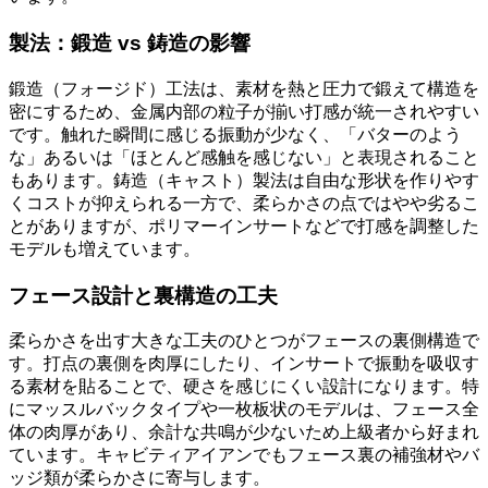
製法：鍛造 vs 鋳造の影響
鍛造（フォージド）工法は、素材を熱と圧力で鍛えて構造を
密にするため、金属内部の粒子が揃い打感が統一されやすい
です。触れた瞬間に感じる振動が少なく、「バターのよう
な」あるいは「ほとんど感触を感じない」と表現されること
もあります。鋳造（キャスト）製法は自由な形状を作りやす
くコストが抑えられる一方で、柔らかさの点ではやや劣るこ
とがありますが、ポリマーインサートなどで打感を調整した
モデルも増えています。
フェース設計と裏構造の工夫
柔らかさを出す大きな工夫のひとつがフェースの裏側構造で
す。打点の裏側を肉厚にしたり、インサートで振動を吸収す
る素材を貼ることで、硬さを感じにくい設計になります。特
にマッスルバックタイプや一枚板状のモデルは、フェース全
体の肉厚があり、余計な共鳴が少ないため上級者から好まれ
ています。キャビティアイアンでもフェース裏の補強材やバ
ッジ類が柔らかさに寄与します。