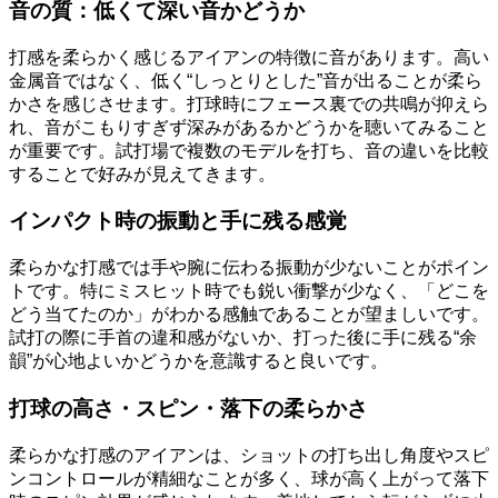
音の質：低くて深い音かどうか
打感を柔らかく感じるアイアンの特徴に音があります。高い
金属音ではなく、低く“しっとりとした”音が出ることが柔ら
かさを感じさせます。打球時にフェース裏での共鳴が抑えら
れ、音がこもりすぎず深みがあるかどうかを聴いてみること
が重要です。試打場で複数のモデルを打ち、音の違いを比較
することで好みが見えてきます。
インパクト時の振動と手に残る感覚
柔らかな打感では手や腕に伝わる振動が少ないことがポイン
トです。特にミスヒット時でも鋭い衝撃が少なく、「どこを
どう当てたのか」がわかる感触であることが望ましいです。
試打の際に手首の違和感がないか、打った後に手に残る“余
韻”が心地よいかどうかを意識すると良いです。
打球の高さ・スピン・落下の柔らかさ
柔らかな打感のアイアンは、ショットの打ち出し角度やスピ
ンコントロールが精細なことが多く、球が高く上がって落下