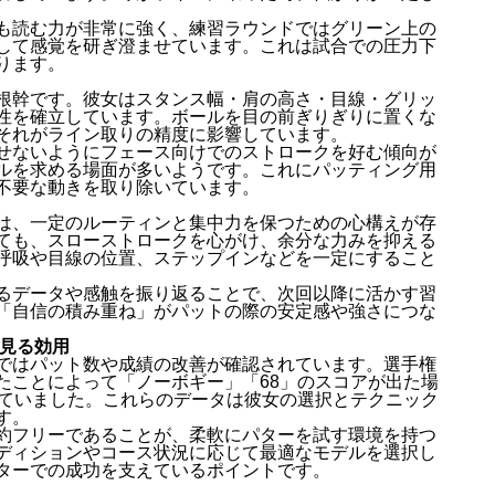
。
も読む力が非常に強く、練習ラウンドではグリーン上の
して感覚を研ぎ澄ませています。これは試合での圧力下
ります。
根幹です。彼女はスタンス幅・肩の高さ・目線・グリッ
性を確立しています。ボールを目の前ぎりぎりに置くな
それがライン取りの精度に影響しています。
せないようにフェース向けでのストロークを好む傾向が
ルを求める場面が多いようです。これにパッティング用
不要な動きを取り除いています。
は、一定のルーティンと集中力を保つための心構えが存
ても、スローストロークを心がけ、余分な力みを抑える
呼吸や目線の位置、ステップインなどを一定にすること
るデータや感触を振り返ることで、次回以降に活かす習
「自信の積み重ね」がパットの際の安定感や強さにつな
ら見る効用
ではパット数や成績の改善が確認されています。選手権
たことによって「ノーボギー」「68」のスコアが出た場
っていました。これらのデータは彼女の選択とテクニック
す。
約フリーであることが、柔軟にパターを試す環境を持つ
ディションやコース状況に応じて最適なモデルを選択し
ターでの成功を支えているポイントです。