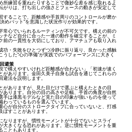
め所練習を重ねたりすることで微妙な差を感じ取れるよ
転がりは、打ち出しの強さとフェースの動きが安定して
習することで、距離感や手首周りのコントロールが磨か
決めパット”を意識した状況作りが効果的です。
平常心でいられるルーティンが不可欠です。構えの前の
ッチなど自分に合った一連の動作を確立することが、ミ
ク前の一貫性を大切にしており、アマチュアも取り入れ
成功・失敗をひとつずつ冷静に振り返り、良かった感触
こうした“心の準備”が実践でのパフォーマンスに大きく
と回避策
視で構えやすいけれど距離感が合わない」「初速が速く
とがあります。金田久美子自身も試合を通じてこれらの
回避法を説明します。
とがありますが、見た目だけで選ぶと構えたときの目
があります。自分の目の高さや足幅、手首の角度が自然
選手は漆黒モデルなど見た目の印象が強いものを使って
備わっているものを選んでいます。
重心が自分のストロークタイプに合っていないと、打感
及ぼすことがあります。
になりますが、慣性モーメントが十分でないとスライ
が大きくなる恐れがあります。逆に慣性モーメントを重
ることもあります。