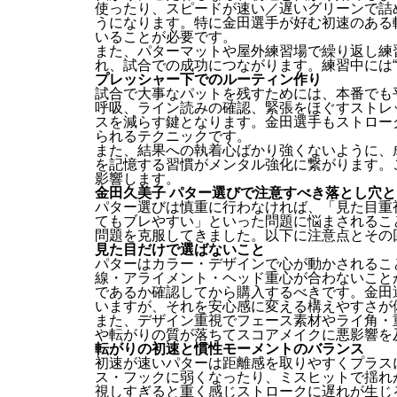
使ったり、スピードが速い／遅いグリーンで詰
うになります。特に金田選手が好む初速のある
いることが必要です。
また、パターマットや屋外練習場で繰り返し練
れ、試合での成功につながります。練習中には“
プレッシャー下でのルーティン作り
試合で大事なパットを残すためには、本番でも
呼吸、ライン読みの確認、緊張をほぐすストレ
スを減らす鍵となります。金田選手もストロー
られるテクニックです。
また、結果への執着心ばかり強くないように、
を記憶する習慣がメンタル強化に繋がります。
影響します。
金田久美子 パター選びで注意すべき落とし穴
パター選びは慎重に行わなければ、「見た目重
てもブレやすい」といった問題に悩まされるこ
問題を克服してきました。以下に注意点とその
見た目だけで選ばないこと
パターはカラー・デザインで心が動かされるこ
線・アライメント・ヘッド重心が合わないこと
であるか確認してから購入するべきです。金田
いますが、それを安心感に変える構えやすさが
また、デザイン重視でフェース素材やライ角・
や転がりの質が落ちてスコアメイクに悪影響を
転がりの初速と慣性モーメントのバランス
初速が速いパターは距離感を取りやすくプラス
ス・フックに弱くなったり、ミスヒットで揺れ
視しすぎると重く感じストロークに遅れが生じ