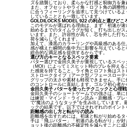
ズを踏襲しており、柔らかな打感と制御力を兼
また、オフセットやライ角・ロフト角の調整性
に合うフィーリングを追求して見つけているよ
していることとも一致しています。
GOLDILOCKS MODEL 922 の利点と選びどこ
このモデルが選ばれる理由は、まず「初速が速
始めるまでのタイムラグが短く、打ち出しがス
います。また、許容性が高く、芯を外した打ち
荷を減らしてくれます。
加えて、漆黒のカラーリングや高級感のある仕
感が構えた瞬間の集中力に影響を与えていると
総合的な満足感を提供するからです。
選び方のキーとなるスペック要素
パター選びで金田久美子が重視しているスペッ
（MOI）によってミスヒット時のブレを抑え
た感覚を持てること。ライ角とロフト角はスト
ストロークタイプ（アーク型／フェースローテ
グリップの太さや素材も軽視できません。手に
のコントロールに直結します。ゴルフ初心者か
金田久美子 パターを使ったテクニックと心理戦
金田久美子のショートゲームでの強さは、単に
は練習・マインド・ライン読み・距離感・プレ
で“魔法のようなタッチ”を生み出しています
ックの結果です。以下ではそれぞれのポイント
距離感の出し方と転がりの読み
距離感を出すためには、初速と転がり始めるタ
手は「飛ぶパター」「初速のある転がり」が好
ョット後の距離感の不確定性を減らすことに成