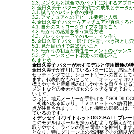
2.3.
メンタルと試合でのパットに対するアプロ
3.
金田久美子 パターの実戦での成果とデータ
3.1.
試合でのパット数の推移
3.2.
アマチュアへのアピール要素と人気
4.
金田久美子 パターをアマチュアが真似する
4.1.
自分のストロークタイプを知ること
4.2.
転がりの感覚を養う練習方法
4.3.
プレッシャー下でのルーティン作り
5.
金田久美子 パター選びで注意すべき落とし
5.1.
見た目だけで選ばないこと
5.2.
転がりの初速と慣性モーメントのバランス
5.3.
グリーンスピード環境への適応不足
6.
まとめ
金田久美子 パターが示すモデルと使用機種の特
金田久美子が使用しているパターには、感性と
セッティングでは、ショートゲームの要として
ます。代表的なものとして、「オデッセイ ホワイ
構えやすさと距離感の出しやすさを両立させる
メントなどの要素が彼女のタッチを支えており
います。
さらに、地元メーカーが手掛ける「GOLDILOC
「初速のある転がり」「ミスヒットへの許容性
点が注目されます。こうした機種の選択には、
ているのです。
オデッセイ ホワイトホットOG 2-BALL ブレ
このモデルはボールを挟み込むような構えができ
取りやすく、ラインの読み間違いを抑制します
となり、特にグリーン上の微調整でその精度が