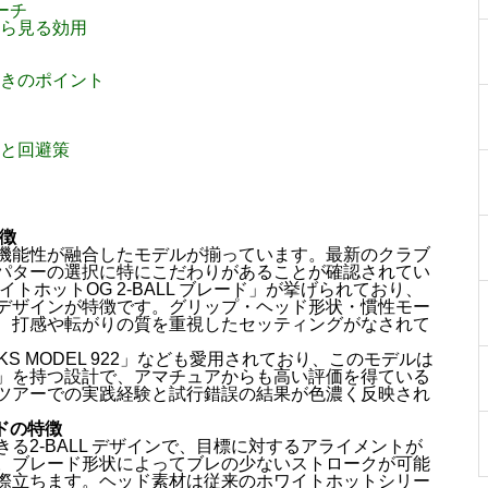
ーチ
から見る効用
ときのポイント
穴と回避策
徴
機能性が融合したモデルが揃っています。最新のクラブ
パターの選択に特にこだわりがあることが確認されてい
トホットOG 2-BALL ブレード」が挙げられており、
デザインが特徴です。グリップ・ヘッド形状・慣性モー
、打感や転がりの質を重視したセッティングがなされて
KS MODEL 922」なども愛用されており、このモデルは
」を持つ設計で、アマチュアからも高い評価を得ている
ツアーでの実践経験と試行錯誤の結果が色濃く反映され
ードの特徴
る2-BALL デザインで、目標に対するアライメントが
。ブレード形状によってブレの少ないストロークが可能
際立ちます。ヘッド素材は従来のホワイトホットシリー