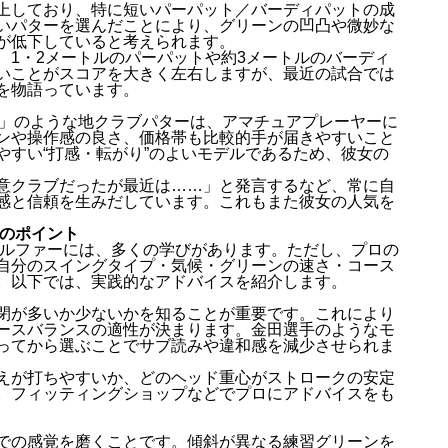
上しており、特に短いパーパット／バーディパットの成
いパターを選んだことにより、グリーンの凹凸や微妙な
が低下していると考えられます。
、1・2メートルのパーパットや約3メートルのバーディ
いことがスコアを大きく左右しますが、最近の試合では
を物語っています。
L 922」のような地クラブパターは、アマチュアプレーヤーに
ンや操作感の良さ、価格帯も比較的手が届きやすいこと
やすい“打感・転がり”のよいモデルであるため、彼女の
意クラブだったが最近は……」と発言するなど、常に自
感と信頼を生みだしています。これもまた彼女の人気を
きのポイント
ゴルファーには、多くの学びがあります。ただし、プロの
自分のスイングタイプ・気候・グリーンの速さ・コース
。以下では、実践的なアドバイスを紹介します。
閉が多いか少ないかを知ることが重要です。これにより
ースバランスの適性が決まります。金田選手のようなモ
ってから選ぶことでサブ読みや違和感を減少させられま
えが打ちやすいか、どのヘッド重心がストロークの安定
。フィッティングショップなどでプロにアドバイスをも
での感覚を磨くことです。傾斜が異なる練習グリーンを