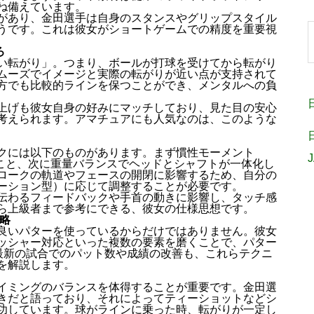
ね備えています。
があり、金田選手は自身のスタンスやグリップスタイル
うです。これは彼女がショートゲームでの精度を重要視
ろ
い転がり」。つまり、ボールが打球を受けてから転がり
ムーズでイメージと実際の転がりが近い点が支持されて
方でも比較的ラインを保つことができ、メンタルへの負
上げも彼女自身の好みにマッチしており、見た目の安心
考えられます。アマチュアにも人気なのは、このような
クには以下のものがあります。まず慣性モーメント
ること、次に重量バランスでヘッドとシャフトが一体化し
ロークの軌道やフェースの開閉に影響するため、自分の
ーション型）に応じて調整することが必要です。
伝わるフィードバックや手首の動きに影響し、タッチ感
ら上級者まで参考にできる、彼女の仕様思想です。
略
良いパターを使っているからだけではありません。彼女
ッシャー対応といった複数の要素を磨くことで、パター
。最新の試合でのパット数や成績の改善も、これらテクニ
を解説します。
イミングのバランスを体得することが重要です。金田選
きだと語っており、それによってティーショットなどシ
功しています。球がラインに乗った時、転がりが一定し