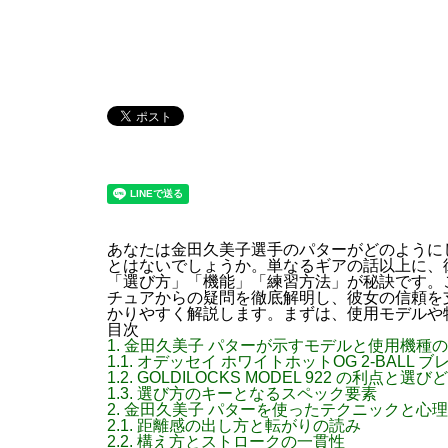
あなたは金田久美子選手のパターがどのように
とはないでしょうか。単なるギアの話以上に、
「選び方」「機能」「練習方法」が秘訣です。
チュアからの疑問を徹底解明し、彼女の信頼を
かりやすく解説します。まずは、使用モデルや
目次
1.
金田久美子 パターが示すモデルと使用機種
1.1.
オデッセイ ホワイトホットOG 2-BALL 
1.2.
GOLDILOCKS MODEL 922 の利点と選び
1.3.
選び方のキーとなるスペック要素
2.
金田久美子 パターを使ったテクニックと心
2.1.
距離感の出し方と転がりの読み
2.2.
構え方とストロークの一貫性