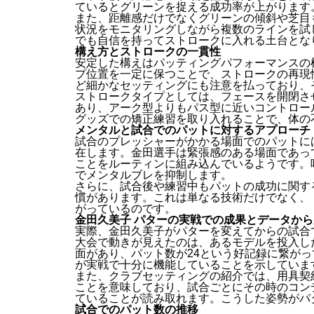
ているとグリーンを捉える成功率が上がります
また、距離感だけでなくグリーンの傾斜や芝目
状況をモニタリングしながら複数のラインを試
でも自信を持ってストロークに入れる土台とな
構え方とストロークの一貫性
安定した構えはパッティングパフォーマンスの
プ位置を一定に保つことで、ストロークの再現
ど細かなセッティングにも注意を払っており、
ストロークタイプとしては、フェースを開閉さ
あり、アーク型よりもパス型に近いコントロー
グッズでの矯正練習を取り入れることで、体の
メンタルと試合でのパットに対するアプローチ
試合のプレッシャーがかかる場面でのパットに
在します。金田選手は緊張感のある場面であっ
ことをルーティンに組み込んでいるようです。
でメンタルブレを抑制します。
さらに、試合後や練習中もパットの成功に関す
慣があります。これは単なる技術だけでなく、
がっているのです。
金田久美子 パターの実戦での成果とデータか
実際、金田久美子がパターを変えてからの試合
大会で動きが見えたのは、あるモデルを投入し
面があり、パット数が24という好記録に繋が
が実戦で十分に機能していることを示していま
また、クラブセッティングの紹介では、用具契
ことを意味しており、試合ごとにその時のコン
ていることが読み取れます。こうした姿勢がパ
試合でのパット数の推移