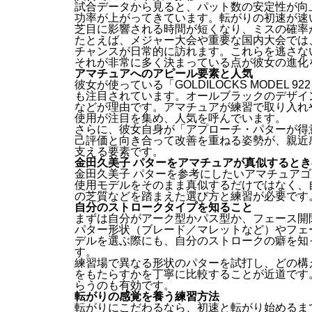
試合データから見ると、パット数の安定性が向
功率が上がってきています。転がりの初速が速
芝目に影響される時間が短くなり、ミスの確率
たとえば、メジャー大会や重要な国内大会では
チャンスが日常的に訪れます。これらを逃さな
それが非常に多く決まっている点が彼女の進化
アマチュアへのアピール要素と人気
彼女が使っている「GOLDILOCKS MODE
も注目されています。オールブラックのデザイ
などが理由です。アマチュアが練習で取り入れ
使用が注目を集め、人気を呼んでいます。
さらに、彼女自身が「アプローチ・パターが得
己評価と向き合って改善を重ねる姿勢が、親近
支える要素です。
金田久美子 パターをアマチュアが真似すると
金田久美子 パターを参考にしたいアマチュア
使用モデルをそのまま真似するだけではなく、
の芝質などを踏まえた選び方と練習が必要です
自分のストロークタイプを知ること
まずは自分がアーク型かパス型か、フェース開
パター形状（ブレード／マレットなど）やフェ
デルを選ぶ際にも、自分のストロークの癖を知
す。
練習場で異なる形状のパターを試打し、どの構
をもたらすかを丁寧に比較することが近道です
らうのも有効です。
転がりの感覚を養う練習方法
転がりにこだわるなら、初速と転がり始めるま