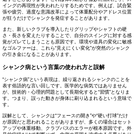
イングの再現性が失われたりするためです。例えば、試合緊
張や疲労、過度な意識改革によって体重配分やアドレス位置
が狂うだけでシャンクを発症することがあります。
また、新しいクラブを導入したりグリップやシャフトの硬
さ・長さを変えたりすることで、自分のスイングに対する感
覚がズレてしまうことも原因です。環境や道具の変化に敏感
なゴルファーは、これら“見えにくい変化”が突然のシャンク
の引き金になることがあります。
シャンク病という言葉の使われ方と誤解
“シャンク病”という表現は、繰り返されるシャンクのことを
表す俗語的な言い回しです。医学的な病気ではありません
が、技術的・心理的問題として長期化すると“習慣”となりま
す。つまり、誤った動きが身体に刷り込まれるという意味で
す。
誤解として、シャンクは“フェースの開き”や“硬い打球”だけ
が原因だと思われることがありますが、多くの場合はセット
アップや体重移動、クラブパスのエラーが根本原因です。外