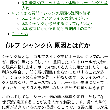
5.3.
最新のフィットネス・体幹トレーニングの取
入れ
6.
よくある質問：シャンク原因の疑問を解消
6.1.
シャンクとスライスの違いは何か
6.2.
シャンクが頻発するクラブはどれか
6.3.
改善にかかる期間と再発防止のコツ
7.
まとめ
ゴルフ シャンク病 原因とは何か
シャンク病とは、ゴルフスイング中にボールがクラブのホー
ゼル部分に当たってしまい、意図したコントロールが失われ
る現象を指します。ボールは鋭く右方向に飛び出したり（右
利きの場合）、低く飛び距離も出なかったりすることが多
く、ショットの安定性を著しく損ないます。スライスやフッ
クとは異なり、フェースではなくホーゼルが主役になってし
まうため、その原因を理解しないと再発の連鎖が続きます。
この見出しでは、シャンク病の基本構造や定義、そしてな
ぜ“突然”発症することがあるのかを解説します。発生の瞬間
に何が起きているのかを把握することで、改善の第一歩が見