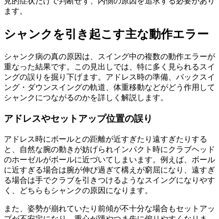
見的症状だけで判断せず、内側の原因を追求する必要があり
ます。
シャンクを引き起こす主な動作エラー
シャンク病の真の原因は、スイング中の複数の動作エラーが
重なった結果です。この見出しでは、特に多く見られるスイ
ングの誤りを掘り下げます。アドレス時の準備、バックスイ
ング・ダウンスイングの軌道、体重移動などがどう作用して
シャンクにつながるのかを詳しく解説します。
アドレスやセットアップ位置の誤り
アドレス時にボールとの距離が近すぎたり遠すぎたりする
と、自然な腕の動きが妨げられインパクト時にクラブヘッド
のホーゼルがボールに近づいてしまいます。例えば、ボール
に近すぎる場合は腕が伸び過ぎて構えが窮屈になり、遠すぎ
る場合は手でクラブを引きつけるようなスイングになりやす
く、どちらもシャンクの原因になります。
また、姿勢が崩れていたり前傾が不十分な場合もセットアッ
プが不安定になり、重心が踵やつま先に偏りやすくなりま