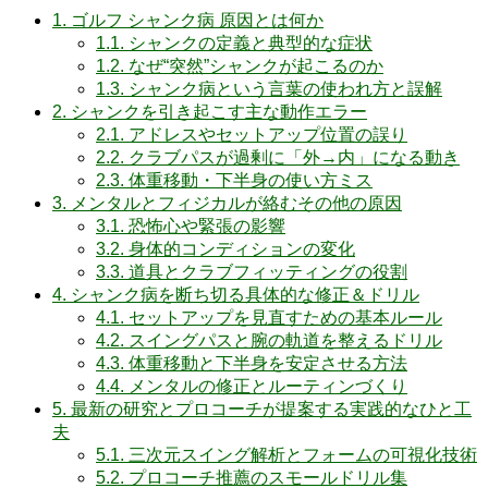
1.
ゴルフ シャンク病 原因とは何か
1.1.
シャンクの定義と典型的な症状
1.2.
なぜ“突然”シャンクが起こるのか
1.3.
シャンク病という言葉の使われ方と誤解
2.
シャンクを引き起こす主な動作エラー
2.1.
アドレスやセットアップ位置の誤り
2.2.
クラブパスが過剰に「外→内」になる動き
2.3.
体重移動・下半身の使い方ミス
3.
メンタルとフィジカルが絡むその他の原因
3.1.
恐怖心や緊張の影響
3.2.
身体的コンディションの変化
3.3.
道具とクラブフィッティングの役割
4.
シャンク病を断ち切る具体的な修正＆ドリル
4.1.
セットアップを見直すための基本ルール
4.2.
スイングパスと腕の軌道を整えるドリル
4.3.
体重移動と下半身を安定させる方法
4.4.
メンタルの修正とルーティンづくり
5.
最新の研究とプロコーチが提案する実践的なひと工
夫
5.1.
三次元スイング解析とフォームの可視化技術
5.2.
プロコーチ推薦のスモールドリル集