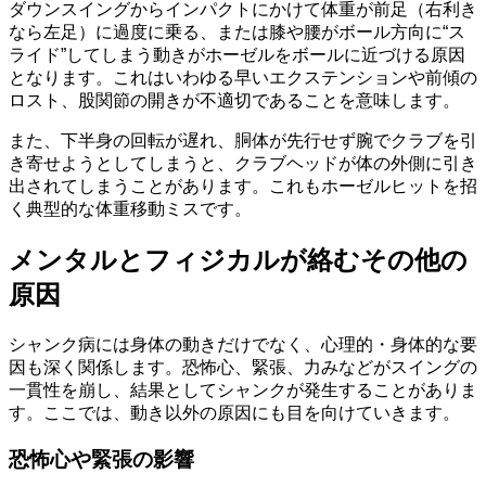
ダウンスイングからインパクトにかけて体重が前足（右利き
なら左足）に過度に乗る、または膝や腰がボール方向に“ス
ライド”してしまう動きがホーゼルをボールに近づける原因
となります。これはいわゆる早いエクステンションや前傾の
ロスト、股関節の開きが不適切であることを意味します。
また、下半身の回転が遅れ、胴体が先行せず腕でクラブを引
き寄せようとしてしまうと、クラブヘッドが体の外側に引き
出されてしまうことがあります。これもホーゼルヒットを招
く典型的な体重移動ミスです。
メンタルとフィジカルが絡むその他の
原因
シャンク病には身体の動きだけでなく、心理的・身体的な要
因も深く関係します。恐怖心、緊張、力みなどがスイングの
一貫性を崩し、結果としてシャンクが発生することがありま
す。ここでは、動き以外の原因にも目を向けていきます。
恐怖心や緊張の影響