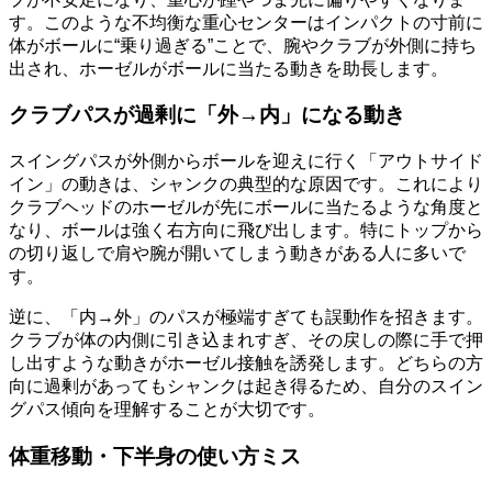
す。このような不均衡な重心センターはインパクトの寸前に
体がボールに“乗り過ぎる”ことで、腕やクラブが外側に持ち
出され、ホーゼルがボールに当たる動きを助長します。
クラブパスが過剰に「外→内」になる動き
スイングパスが外側からボールを迎えに行く「アウトサイド
イン」の動きは、シャンクの典型的な原因です。これにより
クラブヘッドのホーゼルが先にボールに当たるような角度と
なり、ボールは強く右方向に飛び出します。特にトップから
の切り返しで肩や腕が開いてしまう動きがある人に多いで
す。
逆に、「内→外」のパスが極端すぎても誤動作を招きます。
クラブが体の内側に引き込まれすぎ、その戻しの際に手で押
し出すような動きがホーゼル接触を誘発します。どちらの方
向に過剰があってもシャンクは起き得るため、自分のスイン
グパス傾向を理解することが大切です。
体重移動・下半身の使い方ミス