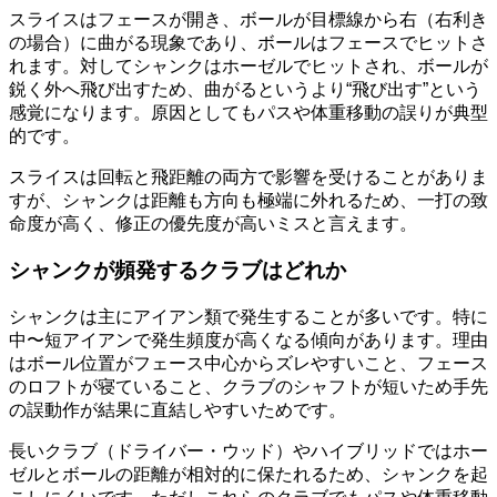
スライスはフェースが開き、ボールが目標線から右（右利き
の場合）に曲がる現象であり、ボールはフェースでヒットさ
れます。対してシャンクはホーゼルでヒットされ、ボールが
鋭く外へ飛び出すため、曲がるというより“飛び出す”という
感覚になります。原因としてもパスや体重移動の誤りが典型
的です。
スライスは回転と飛距離の両方で影響を受けることがありま
すが、シャンクは距離も方向も極端に外れるため、一打の致
命度が高く、修正の優先度が高いミスと言えます。
シャンクが頻発するクラブはどれか
シャンクは主にアイアン類で発生することが多いです。特に
中〜短アイアンで発生頻度が高くなる傾向があります。理由
はボール位置がフェース中心からズレやすいこと、フェース
のロフトが寝ていること、クラブのシャフトが短いため手先
の誤動作が結果に直結しやすいためです。
長いクラブ（ドライバー・ウッド）やハイブリッドではホー
ゼルとボールの距離が相対的に保たれるため、シャンクを起