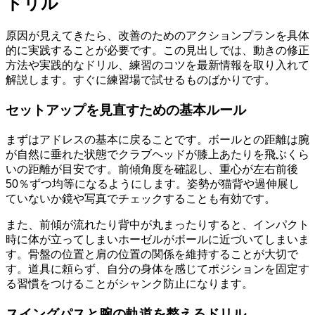
ドリル
原因が見えてきたら、改善のためのアクションプランを具体
的に実践することが必要です。この見出しでは、動きの修正
方法や実践的なドリル、練習のコツを最新情報を取り入れて
解説します。すぐに練習場で試せるものばかりです。
セットアップを見直すための基本ルール
まずはアドレスの基本に戻ることです。ボールとの距離は腕
が自然に垂れた状態でクラブヘッドが膝上あたりを飛ぶくら
いの距離が目安です。前傾角度を確認し、重心が左右前後
50％ずつ均等になるようにします。姿勢が猫背や過伸展し
ていないか鏡や写真でチェックすることも有効です。
また、前傾が流れたり背中が丸まったりすると、インパクト
時に体が立ってしまいホーゼルがボールに近づいてしまいま
す。骨盤の位置と肩の位置の関係を維持することが大切で
す。道具に頼らず、自分の身体を感じてポジションを固定す
る習慣をつけることがシャンク防止になります。
スイングパスと腕の軌道を整えるドリル