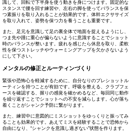
識して、回転で下半身を使う動きを身につけます。固定的な
スタンスで腰を回す練習や、左右の脚を使ってバランスを保
つ素振りを取り入れることが効果的です。体幹エクササイズ
を取り入れて、姿勢を保つ力を養うことも重要です。
また、足元を意識して足の裏全体で地面を捉えるようにし、
つま先や踵に重心が偏らないように意識することでショット
時のバランスが整います。疲れを感じたら休息を取り、柔軟
性を保つストレッチやウォーミングアップを欠かさないよう
にして下さい。
メンタルの修正とルーティンづくり
緊張や恐怖心を軽減するために、自分なりのプレショットル
ーティンを持つことが有効です。呼吸を整える、クラブフェ
ースを確認する、握りの感覚を確かめるなど、毎回同じ動作
を繰り返すことでショットへの不安を減らします。心が落ち
着くことがシャンク予防に繋がります。
また、練習中に意図的にミスショットをゆっくりと振ってみ
ることも効果的です。あえてミスを経験することで恐怖から
自由になり、“シャンクを意識し過ぎない”状態を作ります。