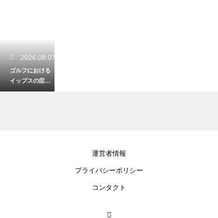
2026.08.07
ゴルフにおける
イップスの症状
と精神的な不安
を克服のきっか
けとは
2026.08.06
運営者情報
ゴルフのスイン
プライバシーポリシー
グで前傾維持が
できない理由！
コンタクト
起き上がりを防
ぐ技