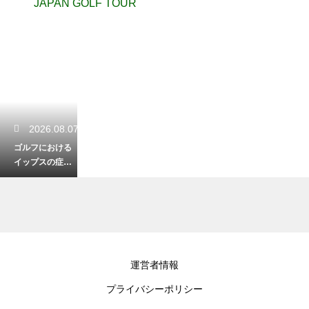
JAPAN GOLF TOUR
2026.08.07
ゴルフにおける
イップスの症状
と精神的な不安
を克服のきっか
けとは
2026.08.06
運営者情報
ゴルフのスイン
プライバシーポリシー
グで前傾維持が
できない理由！