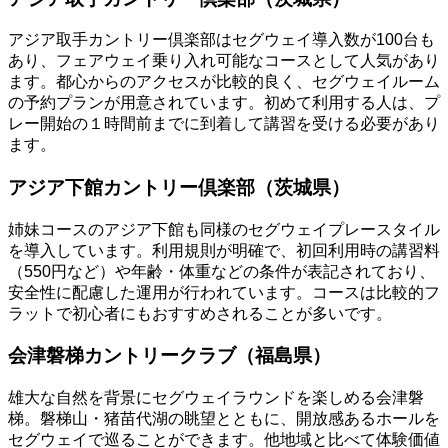
アジア取手カントリー倶楽部はセグウェイ導入数が100台も
あり、フェアウェイ乗り入れ可能なコースとして人気があり
ます。都心からのアクセスが比較的良く、セグウェイルーム
の予約プランが用意されています。初めて利用する人は、プ
レー開始の１時間前までに到着して講習を受ける必要があり
ます。
アジア下館カントリー倶楽部（茨城県）
姉妹コースのアジア下館も同様のセグウェイプレースタイル
を導入しています。利用規則が明確で、初回利用時の講習料
（550円など）や年齢・体重などの条件が表記されており、
安全性に配慮した運用が行われています。コースは比較的フ
ラットで初心者にもおすすめされることが多いです。
会津磐梯カントリークラブ（福島県）
雄大な自然を背景にセグウェイラウンドを楽しめる会津磐
梯。磐梯山・猪苗代湖の眺望とともに、開放感あるホールを
セグウェイで巡ることができます。他地域と比べて体験価値