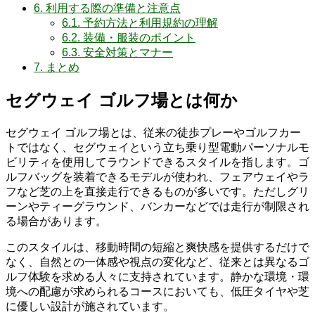
6.
利用する際の準備と注意点
6.1.
予約方法と利用規約の理解
6.2.
装備・服装のポイント
6.3.
安全対策とマナー
7.
まとめ
セグウェイ ゴルフ場とは何か
セグウェイ ゴルフ場とは、従来の徒歩プレーやゴルフカー
トではなく、セグウェイという立ち乗り型電動パーソナルモ
ビリティを使用してラウンドできるスタイルを指します。ゴ
ルフバッグを装着できるモデルが使われ、フェアウェイやラ
フなど芝の上を直接走行できるものが多いです。ただしグリ
ーンやティーグラウンド、バンカーなどでは走行が制限され
る場合があります。
このスタイルは、移動時間の短縮と爽快感を提供するだけで
なく、自然との一体感や視点の変化など、従来とは異なるゴ
ルフ体験を求める人々に支持されています。静かな環境・環
境への配慮が求められるコースにおいても、低圧タイヤや芝
に優しい設計が施されています。