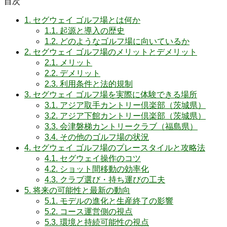
目次
1.
セグウェイ ゴルフ場とは何か
1.1.
起源と導入の歴史
1.2.
どのようなゴルフ場に向いているか
2.
セグウェイ ゴルフ場のメリットとデメリット
2.1.
メリット
2.2.
デメリット
2.3.
利用条件と法的規制
3.
セグウェイ ゴルフ場を実際に体験できる場所
3.1.
アジア取手カントリー倶楽部（茨城県）
3.2.
アジア下館カントリー倶楽部（茨城県）
3.3.
会津磐梯カントリークラブ（福島県）
3.4.
その他のゴルフ場の状況
4.
セグウェイ ゴルフ場のプレースタイルと攻略法
4.1.
セグウェイ操作のコツ
4.2.
ショット間移動の効率化
4.3.
クラブ選び・持ち運びの工夫
5.
将来の可能性と最新の動向
5.1.
モデルの進化と生産終了の影響
5.2.
コース運営側の視点
5.3.
環境と持続可能性の視点