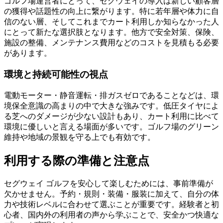
ゴルフ場運営者にとって、セグウェイの導入は新しい顧客層
の獲得や話題性の向上に繋がります。特に若年層や体力に自
信のない層、そしてこれまでカート利用しか知らなかった人
にとって新たな選択肢となります。他方で安全対策、保険、
施設の整備、メンテナンス費用などのコストを見積もる必要
があります。
環境と持続可能性の視点
電動モーター・静音運転・排ガスゼロであることなどは、環
境保全意識の高まりの中で大きな強みです。低圧タイヤによ
る芝へのダメージが少ない設計もあり、カート利用に比べて
環境に優しいと言える場面が多いです。ゴルフ場のグリーン
維持や地域の景観を守る上でも有効です。
利用する際の準備と注意点
セグウェイ ゴルフを安心して楽しむためには、事前準備が
欠かせません。予約・規則・装備・服装に加えて、自分の体
力や技術レベルに合わせて選ぶことが重要です。経験者と初
心者、国内外の利用者の声から学ぶことで、安全かつ快適な