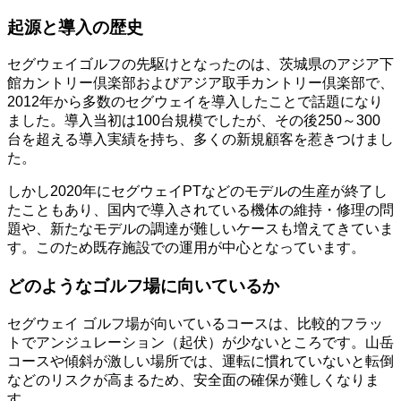
起源と導入の歴史
セグウェイゴルフの先駆けとなったのは、茨城県のアジア下
館カントリー倶楽部およびアジア取手カントリー倶楽部で、
2012年から多数のセグウェイを導入したことで話題になり
ました。導入当初は100台規模でしたが、その後250～300
台を超える導入実績を持ち、多くの新規顧客を惹きつけまし
た。
しかし2020年にセグウェイPTなどのモデルの生産が終了し
たこともあり、国内で導入されている機体の維持・修理の問
題や、新たなモデルの調達が難しいケースも増えてきていま
す。このため既存施設での運用が中心となっています。
どのようなゴルフ場に向いているか
セグウェイ ゴルフ場が向いているコースは、比較的フラッ
トでアンジュレーション（起伏）が少ないところです。山岳
コースや傾斜が激しい場所では、運転に慣れていないと転倒
などのリスクが高まるため、安全面の確保が難しくなりま
す。