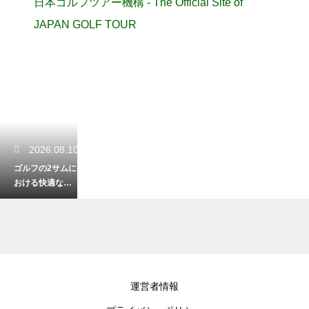
日本ゴルフツアー機構 - The Official Site of
JAPAN GOLF TOUR
2026.08.10
ゴルフの2サムに
おける快適なプ
レー時間の目安
とリズムよく進
むコツ
2026.08.09
運営者情報
ゴルフ場の距離