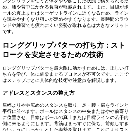
ンググリップを使うと体をやや起こした状態で構えられるた
め、腰や背中にかかる負荷が軽減されます。また、目線がボ
ールの真上またはターゲットラインに近くなるため、ライン
を読みやすくなり狙いが定めやすくなります。長時間のラウ
ンドや練習でも疲れにくい姿勢が取れる点は大きなメリット
です。
ロンググリップパターの打ち方：スト
ロークを安定させるための技術
ロンググリップパターを最大限に活かすためには、正しい打
ち方を学び、体に馴染ませるプロセスが不可欠です。ここで
はステップごとに具体的な技術や注意点を解説します。
アドレスとスタンスの整え方
肩幅よりやや広めのスタンスを取り、足・腰・肩をラインと
平行に並べます。ボールはスタンスの中央またはやや前寄り
に位置させ、目線はボールの真上または目標ラインの若干内
側に来るようにします。背筋はまっすぐに保ち、前傾しすぎ
ないようにしっかりとした姿勢を取ります。これによりスト