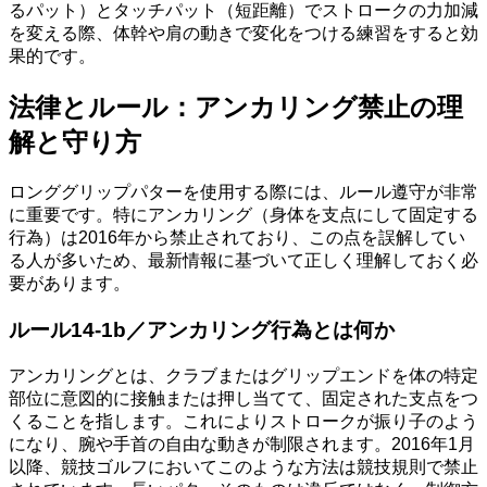
るパット）とタッチパット（短距離）でストロークの力加減
を変える際、体幹や肩の動きで変化をつける練習をすると効
果的です。
法律とルール：アンカリング禁止の理
解と守り方
ロンググリップパターを使用する際には、ルール遵守が非常
に重要です。特にアンカリング（身体を支点にして固定する
行為）は2016年から禁止されており、この点を誤解してい
る人が多いため、最新情報に基づいて正しく理解しておく必
要があります。
ルール14-1b／アンカリング行為とは何か
アンカリングとは、クラブまたはグリップエンドを体の特定
部位に意図的に接触または押し当てて、固定された支点をつ
くることを指します。これによりストロークが振り子のよう
になり、腕や手首の自由な動きが制限されます。2016年1月
以降、競技ゴルフにおいてこのような方法は競技規則で禁止