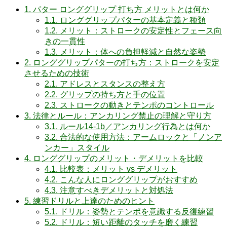
1.
パター ロンググリップ 打ち方 メリットとは何か
1.1.
ロンググリップパターの基本定義と種類
1.2.
メリット：ストロークの安定性とフェース向
きの一貫性
1.3.
メリット：体への負担軽減と自然な姿勢
2.
ロンググリップパターの打ち方：ストロークを安定
させるための技術
2.1.
アドレスとスタンスの整え方
2.2.
グリップの持ち方と手の位置
2.3.
ストロークの動きとテンポのコントロール
3.
法律とルール：アンカリング禁止の理解と守り方
3.1.
ルール14-1b／アンカリング行為とは何か
3.2.
合法的な使用方法：アームロックと「ノンア
ンカー」スタイル
4.
ロンググリップのメリット・デメリットを比較
4.1.
比較表：メリット vs デメリット
4.2.
こんな人にロンググリップがおすすめ
4.3.
注意すべきデメリットと対処法
5.
練習ドリルと上達のためのヒント
5.1.
ドリル：姿勢とテンポを意識する反復練習
5.2.
ドリル：短い距離のタッチを磨く練習