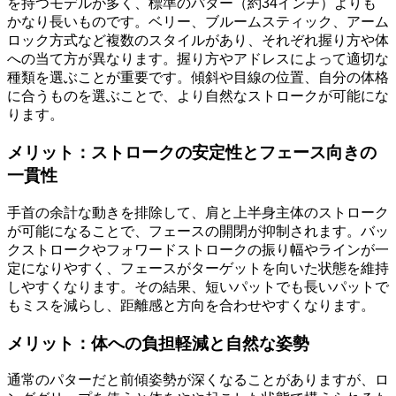
を持つモデルが多く、標準のパター（約34インチ）よりも
かなり長いものです。ベリー、ブルームスティック、アーム
ロック方式など複数のスタイルがあり、それぞれ握り方や体
への当て方が異なります。握り方やアドレスによって適切な
種類を選ぶことが重要です。傾斜や目線の位置、自分の体格
に合うものを選ぶことで、より自然なストロークが可能にな
ります。
メリット：ストロークの安定性とフェース向きの
一貫性
手首の余計な動きを排除して、肩と上半身主体のストローク
が可能になることで、フェースの開閉が抑制されます。バッ
クストロークやフォワードストロークの振り幅やラインが一
定になりやすく、フェースがターゲットを向いた状態を維持
しやすくなります。その結果、短いパットでも長いパットで
もミスを減らし、距離感と方向を合わせやすくなります。
メリット：体への負担軽減と自然な姿勢
通常のパターだと前傾姿勢が深くなることがありますが、ロ