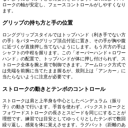
ロークの軸が安定し、フェースコントロールがしやすくなり
ます。
グリップの持ち方と手の位置
ロンググリップスタイルではトップハンド（利き手でない方
の手）をパターのグリップ頂点付近に置き、その手が胸や腹
に近づくが直接押し当てないようにします。もう片方の手は
シャフトの中程を握ります。この「オーバーハンド＋ロワー
ハンド」の配置で、トップハンドが体に押し付けられず、ス
トローク全体を腕と肩で制御できます。アームロック方式で
は先端を前腕に当てたまま握るが、規則上は「アンカー」に
当たらないように注意が必要です。
ストロークの動きとテンポのコントロール
ストロークは肩と上半身を中心としたペンデュラム（振り
子）の動きで行います。手首を使わず、バックストロークと
フォワードストロークの長さとスピードを同じにすることが
理想です。練習では目安としてゆっくりとしたテンポで数回
繰り返し、感覚を体に覚えさせます。ラグパット（距離のあ