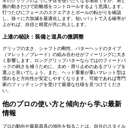
常のグリップのように手首を使いたくなる場面ですが、肩と
腕の動きだけで距離感をコントロールするよう意識します。
打つたびにフェースのスクエアさとボールの転がりを確認
し、徐々に力加減を最適化します。短いパットで入る確率が
上がれば、自信と精度が共に向上します。
上達の秘訣：装備と道具の微調整
グリップの太さ、シャフトの剛性、パターヘッドのタイプ
（マレット／ブレード）の組み合わせがフィーリングに大き
く影響します。ロンググリップパターならではのフィードバ
ックの鈍さを補うために、太め・滑り止めのあるグリップを
選ぶと良いでしょう。また、ヘッド重量が重いマレット型は
慣れると方向性が安定しやすくなります。可能であれば専門
家のフィッティングを受けて最適な仕様を見つけてくださ
い。
他のプロの使い方と傾向から学ぶ最新
情報
プロの動向や最新器具の傾向を知ることは、自分のスタイル