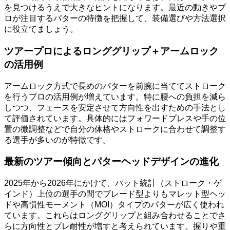
を見つけるうえで大きなヒントになります。最近の動きやプ
ロが注目するパターの特徴を把握して、装備選びや方法選択
に役立てましょう。
ツアープロによるロンググリップ＋アームロック
の活用例
アームロック方式で長めのパターを前腕に当ててストローク
を行うプロの活用例が増えています。特に腰への負担を減ら
しつつ、フェースを安定させて方向性を出すための手法とし
て評価されています。具体的にはフォワードプレスや手の位
置の微調整などで自分の体格やストロークに合わせて調整す
る選手が多いのが特徴です。
最新のツアー傾向とパターヘッドデザインの進化
2025年から2026年にかけて、パット統計（ストローク・ゲ
インド）上位の選手の間でブレード型よりもマレット型ヘッ
ドや高慣性モーメント（MOI）タイプのパターが広く使われ
ています。これらはロンググリップと組み合わせることでさ
らに方向性とブレ耐性が増すと考えられています。握りや重