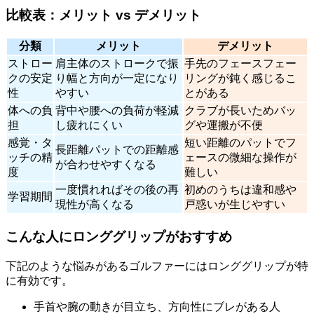
比較表：メリット vs デメリット
分類
メリット
デメリット
ストロー
肩主体のストロークで振
手先のフェースフェー
クの安定
り幅と方向が一定になり
リングが鈍く感じるこ
性
やすい
とがある
体への負
背中や腰への負荷が軽減
クラブが長いためバッ
担
し疲れにくい
グや運搬が不便
感覚・タ
短い距離のパットでフ
長距離パットでの距離感
ッチの精
ェースの微細な操作が
が合わせやすくなる
度
難しい
一度慣れればその後の再
初めのうちは違和感や
学習期間
現性が高くなる
戸惑いが生じやすい
こんな人にロンググリップがおすすめ
下記のような悩みがあるゴルファーにはロンググリップが特
に有効です。
手首や腕の動きが目立ち、方向性にブレがある人