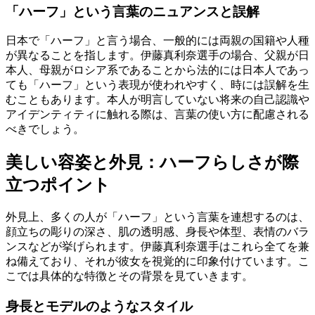
「ハーフ」という言葉のニュアンスと誤解
日本で「ハーフ」と言う場合、一般的には両親の国籍や人種
が異なることを指します。伊藤真利奈選手の場合、父親が日
本人、母親がロシア系であることから法的には日本人であっ
ても「ハーフ」という表現が使われやすく、時には誤解を生
むこともあります。本人が明言していない将来の自己認識や
アイデンティティに触れる際は、言葉の使い方に配慮される
べきでしょう。
美しい容姿と外見：ハーフらしさが際
立つポイント
外見上、多くの人が「ハーフ」という言葉を連想するのは、
顔立ちの彫りの深さ、肌の透明感、身長や体型、表情のバラ
ンスなどが挙げられます。伊藤真利奈選手はこれら全てを兼
ね備えており、それが彼女を視覚的に印象付けています。こ
こでは具体的な特徴とその背景を見ていきます。
身長とモデルのようなスタイル