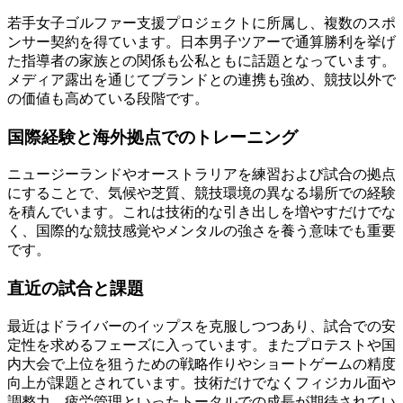
若手女子ゴルファー支援プロジェクトに所属し、複数のスポ
ンサー契約を得ています。日本男子ツアーで通算勝利を挙げ
た指導者の家族との関係も公私ともに話題となっています。
メディア露出を通じてブランドとの連携も強め、競技以外で
の価値も高めている段階です。
国際経験と海外拠点でのトレーニング
ニュージーランドやオーストラリアを練習および試合の拠点
にすることで、気候や芝質、競技環境の異なる場所での経験
を積んでいます。これは技術的な引き出しを増やすだけでな
く、国際的な競技感覚やメンタルの強さを養う意味でも重要
です。
直近の試合と課題
最近はドライバーのイップスを克服しつつあり、試合での安
定性を求めるフェーズに入っています。またプロテストや国
内大会で上位を狙うための戦略作りやショートゲームの精度
向上が課題とされています。技術だけでなくフィジカル面や
調整力、疲労管理といったトータルでの成長が期待されてい