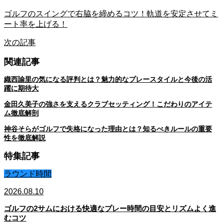
ゴルフのスイングで右脇を締めるコツ！軌道を安定させてミ
ート率を上げる！
次の記事
関連記事
織西諭里の気になる評判とは？魅力的なプレースタイルと今後の活
躍に期待大
金田久美子の強さを支えるクラブセッティング！こだわりのアイテ
ム徹底解剖
神谷そらがゴルフで失格になった理由とは？知るべきルールの重要
性を徹底解説
特集記事
ラウンド時間
2026.08.10
ゴルフの2サムにおける快適なプレー時間の目安とリズムよく進
むコツ