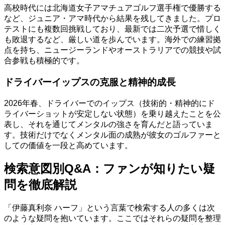
高校時代には北海道女子アマチュアゴルフ選手権で優勝する
など、ジュニア・アマ時代から結果を残してきました。プロ
テストにも複数回挑戦しており、最新では二次予選で惜しく
も敗退するなど、厳しい道を歩んでいます。海外での練習拠
点を持ち、ニュージーランドやオーストラリアでの競技や試
合参戦も積極的です。
ドライバーイップスの克服と精神的成長
2026年春、ドライバーでのイップス（技術的・精神的にド
ライバーショットが安定しない状態）を乗り越えたことを公
表し、それを通じてメンタルの強さを育んだと語っていま
す。技術だけでなくメンタル面の成熟が彼女のゴルファーと
しての価値を一段と高めています。
検索意図別Q&A：ファンが知りたい疑
問を徹底解説
「伊藤真利奈 ハーフ」という言葉で検索する人の多くは次
のような疑問を抱いています。ここではそれらの疑問を整理