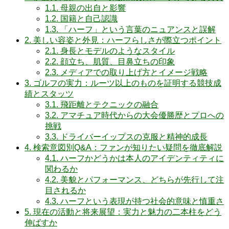
1.1.
母親の出自と影響
1.2.
国籍と自己認識
1.3.
「ハーフ」という言葉のニュアンスと誤解
2.
美しい容姿と外見：ハーフらしさが際立つポイント
2.1.
身長とモデルのようなスタイル
2.2.
顔立ち、肌質、目鼻立ちの印象
2.3.
メディアでの取り上げ方とイメージ戦略
3.
ゴルフの実力：ルーツ以上のものを証明する競技成
績とスタッツ
3.1.
飛距離とテクニックの融合
3.2.
アマチュア時代からの大会優勝歴とプロへの
挑戦
3.3.
ドライバーイップスの克服と精神的成長
4.
検索意図別Q&A：ファンが知りたい疑問を徹底解説
4.1.
ハーフかどうかは本人のアイデンティティに
関わるか
4.2.
美貌とパフォーマンス、どちらが先行して注
目されるか
4.3.
ハーフという表現が持つ社会的意味と慎重さ
5.
現在の活動と将来展望：実力と魅力の二本柱をどう
伸ばすか