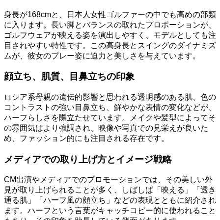
身長が168cmと、日本人女性ゴルファーの中でも高めの部類
に入ります。長い脚とバランスの取れたプロポーションが、
ゴルフウェアが映える姿を演出しやすく、モデルとしても注
目されやすい特性です。この高身長とスイングのダイナミズ
ムが、彼女のプレー姿に迫力と美しさを与えています。
顔立ち、肌質、目鼻立ちの印象
ロシア系母親の遺伝的影響と思われる透明感のある肌、色の
コントラストの強い目鼻立ち、鮮やかな表情の変化などが、
ハーフらしさを際立たせています。メイクや髪型によってそ
の雰囲気はより強調され、映像や写真での見栄えが良いた
め、ファッション的にも注目される存在です。
メディアでの取り上げ方とイメージ戦略
CM出演やメディアでのプロモーションでは、その美しい外
見が取り上げられることが多く、しばしば「映える」「透き
通る肌」「ハーフ風の顔立ち」などの表現とともに紹介され
ます。ハーフという言葉がキャッチコピー的に使われること